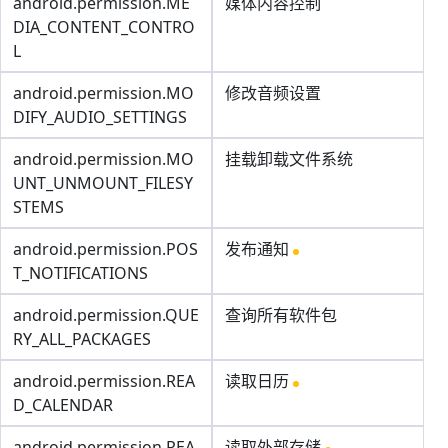
android.permission.ME
媒体内容控制
DIA_CONTENT_CONTRO
L
android.permission.MO
修改音频设置
DIFY_AUDIO_SETTINGS
android.permission.MO
挂载卸载文件系统
UNT_UNMOUNT_FILESY
STEMS
android.permission.POS
发布通知
T_NOTIFICATIONS
android.permission.QUE
查询所有软件包
RY_ALL_PACKAGES
android.permission.REA
读取日历
D_CALENDAR
android.permission.REA
读取外部存储