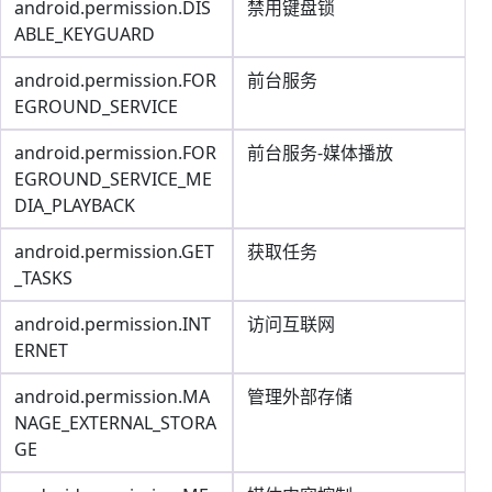
android.permission.DIS
禁用键盘锁
ABLE_KEYGUARD
android.permission.FOR
前台服务
EGROUND_SERVICE
android.permission.FOR
前台服务-媒体播放
EGROUND_SERVICE_ME
DIA_PLAYBACK
android.permission.GET
获取任务
_TASKS
android.permission.INT
访问互联网
ERNET
android.permission.MA
管理外部存储
NAGE_EXTERNAL_STORA
GE