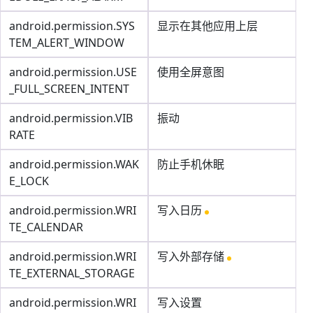
android.permission.SYS
显示在其他应用上层
TEM_ALERT_WINDOW
android.permission.USE
使用全屏意图
_FULL_SCREEN_INTENT
android.permission.VIB
振动
RATE
android.permission.WAK
防止手机休眠
E_LOCK
android.permission.WRI
写入日历
TE_CALENDAR
android.permission.WRI
写入外部存储
TE_EXTERNAL_STORAGE
android.permission.WRI
写入设置