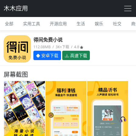
木木应用
全部
实用工具
开源应用
生活
娱乐
社交
商
得间免费小说
112.08MB / 3K+下载 / 4.8
安卓下载
高速下载
屏幕截图