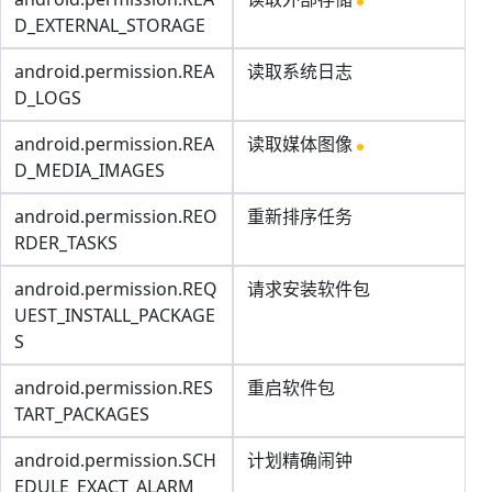
D_EXTERNAL_STORAGE
android.permission.REA
读取系统日志
D_LOGS
android.permission.REA
读取媒体图像
D_MEDIA_IMAGES
android.permission.REO
重新排序任务
RDER_TASKS
android.permission.REQ
请求安装软件包
UEST_INSTALL_PACKAGE
S
android.permission.RES
重启软件包
TART_PACKAGES
android.permission.SCH
计划精确闹钟
EDULE_EXACT_ALARM