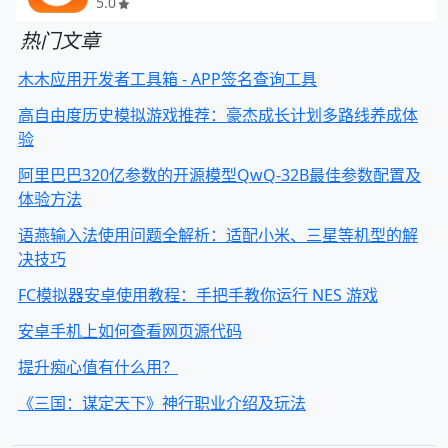
5.0
热门文章
木木应用开发者工具箱 - APP签名查询工具
高自由度历史模拟游戏推荐：豪杰成长计划多路线养成体
验
阿里巴巴320亿参数的开源模型QwQ-32B最佳参数配置及
体验方法
语燕输入法使用问题全解析：适配小米、三星等机型的解
决技巧
FC模拟器安卓使用教程：手把手教你运行 NES 游戏
安卓手机上如何查看网页源代码
提升痴心值有什么用？
《三国：谋定天下》神行职业介绍及玩法