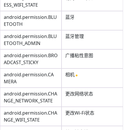
ESS_WIFI_STATE
android.permission.BLU
蓝牙
ETOOTH
android.permission.BLU
蓝牙管理
ETOOTH_ADMIN
android.permission.BRO
广播粘性意图
ADCAST_STICKY
android.permission.CA
相机
MERA
android.permission.CHA
更改网络状态
NGE_NETWORK_STATE
android.permission.CHA
更改Wi-Fi状态
NGE_WIFI_STATE