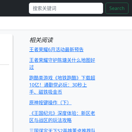
Search
相关阅读
王者荣耀6月活动最新预告
王者荣耀守护陈塘关什么地图好
过
跑酷类游戏《地铁跑酷》下载超
10亿！通勤党必玩：30秒上
手、磁铁吸金币
原神按键操作（下）
《王国纪元》深度体验：新区老
区与战区的玩法攻略
三国谋定天下S2英雄董卓推荐队