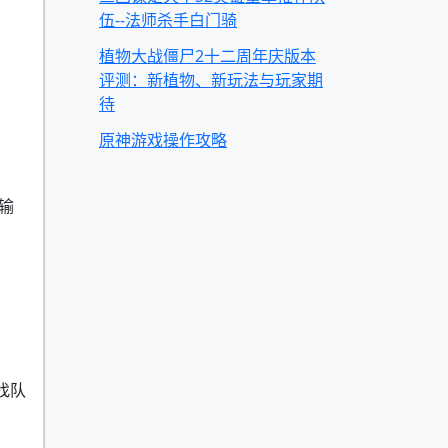
伍--法师杀手白门骑
植物大战僵尸2十二周年庆版本
评测：新植物、新玩法与玩家期
待
原神游戏操作攻略
输
，
找队