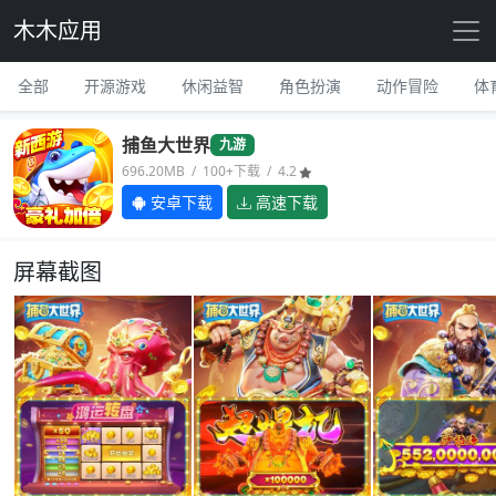
木木应用
全部
开源游戏
休闲益智
角色扮演
动作冒险
体
捕鱼大世界
九游
696.20MB / 100+下载 / 4.2
安卓下载
高速下载
屏幕截图