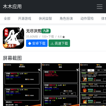
木木应用
全部
开源游戏
休闲益智
角色扮演
动作冒险
体
无尽洪荒
九游
35.60MB / 100+下载 / 4.6
安卓下载
高速下载
屏幕截图