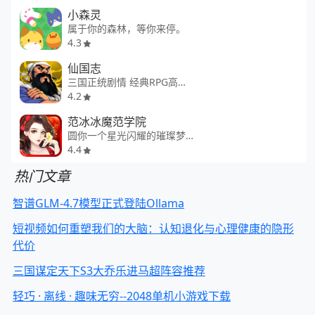
小森灵
属于你的森林，等你来停。
4.3
仙国志
三国正统剧情 经典RPG高清重制
4.2
范冰冰魔范学院
圆你一个星光闪耀的璀璨梦想！
4.4
热门文章
智谱GLM-4.7模型正式登陆Ollama
短视频如何重塑我们的大脑：认知退化与心理健康的隐形
代价
三国谋定天下S3大乔乐进马超阵容推荐
轻巧 · 离线 · 趣味无穷--2048单机小游戏下载