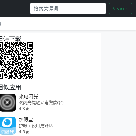
Search
习
扫码下载
相似应用
来电闪光
双闪光提醒来电微信QQ
4.3
护眼宝
护眼宝夜用更舒适
4.5