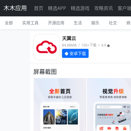
木木应用
首页
精选APP
精选游戏
攻略资讯
客户
全部
实用工具
开源应用
生活
娱乐
社交
商
天翼云
84.88MB / 100+下载 / 4.9
安卓下载
屏幕截图