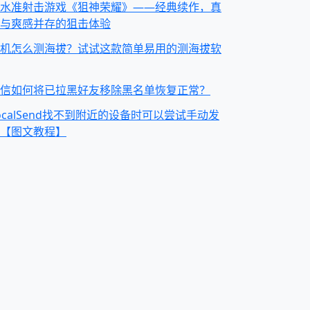
水准射击游戏《狙神荣耀》——经典续作，真
与爽感并存的狙击体验
机怎么测海拔？试试这款简单易用的测海拔软
信如何将已拉黑好友移除黑名单恢复正常？
ocalSend找不到附近的设备时可以尝试手动发
【图文教程】