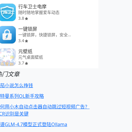
行车卫士电摩
随时随地掌握爱车动态
3.8
一键锁屏
一键锁屏，快捷锁屏，安全贴心
3.4
元壁纸
元气桌面壁纸
3.7
热门文章
茄小说怎么挣钱
特曼系列OL新手攻略
何用小木自动点击器自动跳过短视频广告？
CR识别是关键
谱GLM-4.7模型正式登陆Ollama