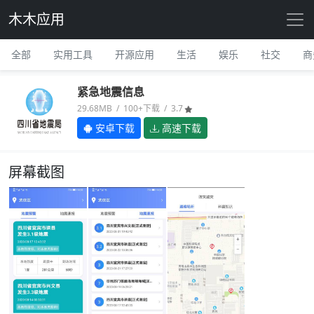
木木应用
全部
实用工具
开源应用
生活
娱乐
社交
商
紧急地震信息
29.68MB / 100+下载 / 3.7
安卓下载
高速下载
屏幕截图