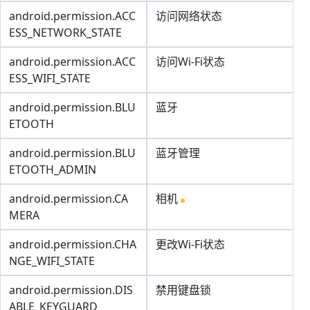
android.permission.ACC
访问网络状态
ESS_NETWORK_STATE
android.permission.ACC
访问Wi-Fi状态
ESS_WIFI_STATE
android.permission.BLU
蓝牙
ETOOTH
android.permission.BLU
蓝牙管理
ETOOTH_ADMIN
android.permission.CA
相机
MERA
android.permission.CHA
更改Wi-Fi状态
NGE_WIFI_STATE
android.permission.DIS
禁用键盘锁
ABLE_KEYGUARD