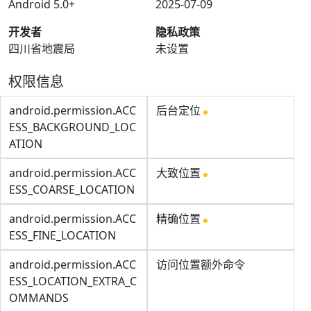
Android 5.0+
2025-07-09
开发者
隐私政策
四川省地震局
未设置
权限信息
android.permission.ACC
后台定位
ESS_BACKGROUND_LOC
ATION
android.permission.ACC
大致位置
ESS_COARSE_LOCATION
android.permission.ACC
精确位置
ESS_FINE_LOCATION
android.permission.ACC
访问位置额外命令
ESS_LOCATION_EXTRA_C
OMMANDS