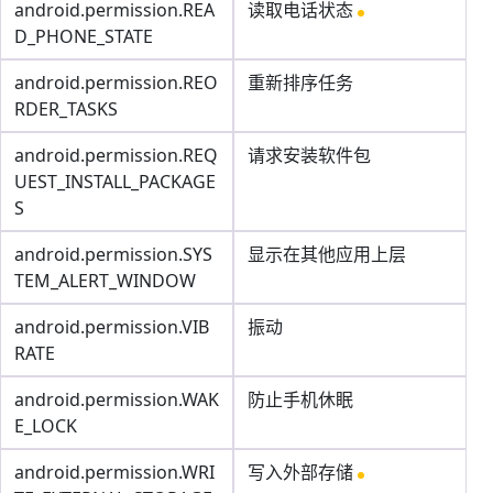
android.permission.REA
读取电话状态
D_PHONE_STATE
android.permission.REO
重新排序任务
RDER_TASKS
android.permission.REQ
请求安装软件包
UEST_INSTALL_PACKAGE
S
android.permission.SYS
显示在其他应用上层
TEM_ALERT_WINDOW
android.permission.VIB
振动
RATE
android.permission.WAK
防止手机休眠
E_LOCK
android.permission.WRI
写入外部存储