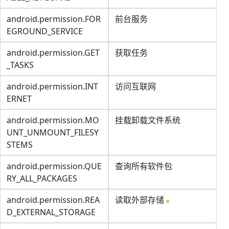
android.permission.FOR
前台服务
EGROUND_SERVICE
android.permission.GET
获取任务
_TASKS
android.permission.INT
访问互联网
ERNET
android.permission.MO
挂载卸载文件系统
UNT_UNMOUNT_FILESY
STEMS
android.permission.QUE
查询所有软件包
RY_ALL_PACKAGES
android.permission.REA
读取外部存储
D_EXTERNAL_STORAGE