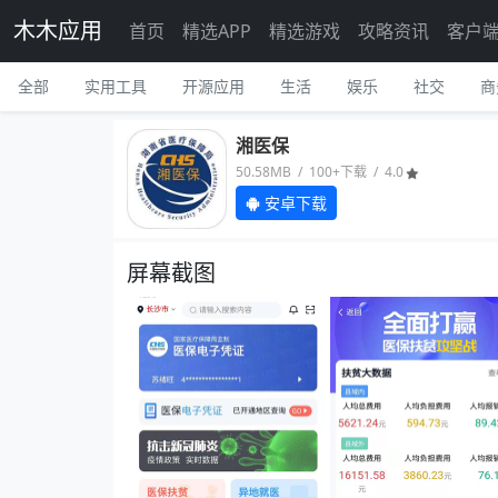
木木应用
首页
精选APP
精选游戏
攻略资讯
客户
全部
实用工具
开源应用
生活
娱乐
社交
商
湘医保
50.58MB / 100+下载 / 4.0
安卓下载
屏幕截图