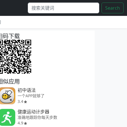
Search
习
扫码下载
相似应用
初中语法
一个APP就够了
3.4
健康运动计步器
准确地跟踪你每天步数
4.9