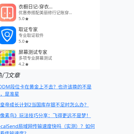
衣橱日记-穿衣助手
优惠券搭配美丽修行记账穿搭日历
5.0
取证专家
专业取证软件
5.0
屏幕测试专家
多项专业屏幕测试
4.2
热门文章
ODM段位卡在黄金上不去？也许该换的不是
，是准星
皇帝成长计划2当国库存银不足时怎么办？
像素鸟》玩法技巧分享：飞得更远不是梦！
ocalSend局域网传输速度快吗（实测）？如何
看传输速度？