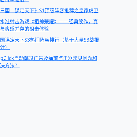
三国：谋定天下》S1顶级阵容推荐之皇家虎卫
水准射击游戏《狙神荣耀》——经典续作，真
与爽感并存的狙击体验
国谋定天下S3热门阵容排行（基于大量S3战报
计）
apClick自动跳过广告及弹窗点击器常见问题和
决方法？