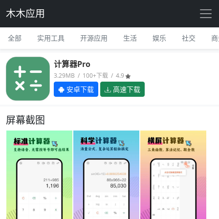
木木应用
全部
实用工具
开源应用
生活
娱乐
社交
商
计算器Pro
3.29MB / 100+下载 / 4.9
安卓下载
高速下载
屏幕截图