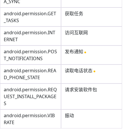
A_SYNC
android.permission.GET
获取任务
_TASKS
android.permission.INT
访问互联网
ERNET
android.permission.POS
发布通知
T_NOTIFICATIONS
android.permission.REA
读取电话状态
D_PHONE_STATE
android.permission.REQ
请求安装软件包
UEST_INSTALL_PACKAGE
S
android.permission.VIB
振动
RATE