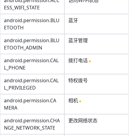
android.permission.ACC
访问Wi-Fi状态
ESS_WIFI_STATE
android.permission.BLU
蓝牙
ETOOTH
android.permission.BLU
蓝牙管理
ETOOTH_ADMIN
android.permission.CAL
拨打电话
L_PHONE
android.permission.CAL
特权拨号
L_PRIVILEGED
android.permission.CA
相机
MERA
android.permission.CHA
更改网络状态
NGE_NETWORK_STATE