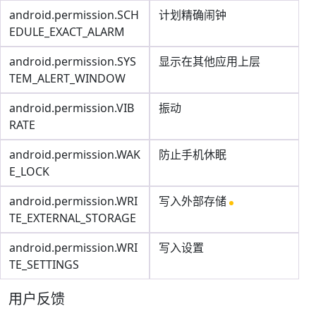
android.permission.SCH
计划精确闹钟
EDULE_EXACT_ALARM
android.permission.SYS
显示在其他应用上层
TEM_ALERT_WINDOW
android.permission.VIB
振动
RATE
android.permission.WAK
防止手机休眠
E_LOCK
android.permission.WRI
写入外部存储
TE_EXTERNAL_STORAGE
android.permission.WRI
写入设置
TE_SETTINGS
用户反馈