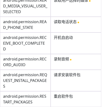
android.permission.REA
读取用户选择的媒体
D_MEDIA_VISUAL_USER_
SELECTED
android.permission.REA
读取电话状态
D_PHONE_STATE
android.permission.REC
开机自启动
EIVE_BOOT_COMPLETE
D
android.permission.REC
录制音频
ORD_AUDIO
android.permission.REQ
请求安装软件包
UEST_INSTALL_PACKAGE
S
android.permission.RES
重启软件包
TART_PACKAGES