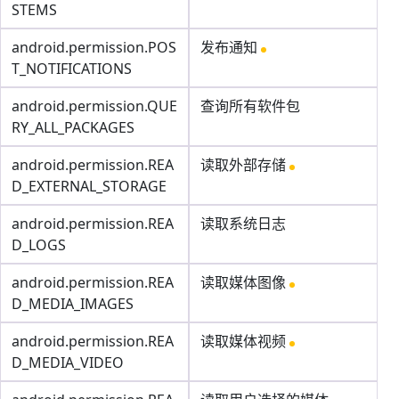
STEMS
android.permission.POS
发布通知
T_NOTIFICATIONS
android.permission.QUE
查询所有软件包
RY_ALL_PACKAGES
android.permission.REA
读取外部存储
D_EXTERNAL_STORAGE
android.permission.REA
读取系统日志
D_LOGS
android.permission.REA
读取媒体图像
D_MEDIA_IMAGES
android.permission.REA
读取媒体视频
D_MEDIA_VIDEO