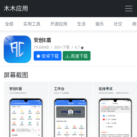
木木应用
全部
实用工具
开源应用
生活
娱乐
社交
商
安创E盾
79.68MB / 300+下载 / 4.7
安卓下载
高速下载
屏幕截图