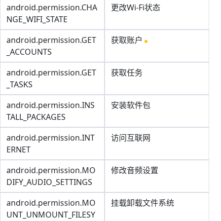
android.permission.CHA
更改Wi-Fi状态
NGE_WIFI_STATE
android.permission.GET
获取账户
_ACCOUNTS
android.permission.GET
获取任务
_TASKS
android.permission.INS
安装软件包
TALL_PACKAGES
android.permission.INT
访问互联网
ERNET
android.permission.MO
修改音频设置
DIFY_AUDIO_SETTINGS
android.permission.MO
挂载卸载文件系统
UNT_UNMOUNT_FILESY