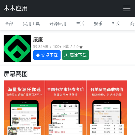
木木应用
全部
实用工具
开源应用
生活
娱乐
社交
商
废废
59.85MB / 100+下载 / 5.0
安卓下载
高速下载
屏幕截图