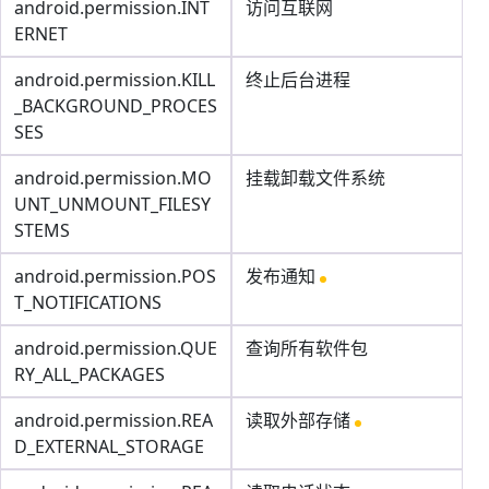
android.permission.INT
访问互联网
ERNET
android.permission.KILL
终止后台进程
_BACKGROUND_PROCES
SES
android.permission.MO
挂载卸载文件系统
UNT_UNMOUNT_FILESY
STEMS
android.permission.POS
发布通知
T_NOTIFICATIONS
android.permission.QUE
查询所有软件包
RY_ALL_PACKAGES
android.permission.REA
读取外部存储
D_EXTERNAL_STORAGE