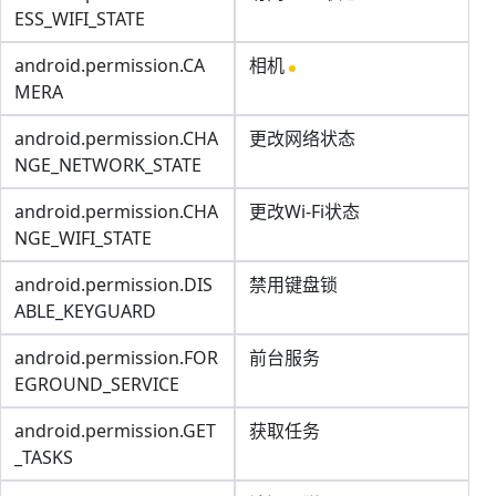
ESS_WIFI_STATE
android.permission.CA
相机
MERA
android.permission.CHA
更改网络状态
NGE_NETWORK_STATE
android.permission.CHA
更改Wi-Fi状态
NGE_WIFI_STATE
android.permission.DIS
禁用键盘锁
ABLE_KEYGUARD
android.permission.FOR
前台服务
EGROUND_SERVICE
android.permission.GET
获取任务
_TASKS