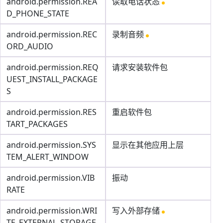
android.permission.REA
读取电话状态
D_PHONE_STATE
android.permission.REC
录制音频
ORD_AUDIO
android.permission.REQ
请求安装软件包
UEST_INSTALL_PACKAGE
S
android.permission.RES
重启软件包
TART_PACKAGES
android.permission.SYS
显示在其他应用上层
TEM_ALERT_WINDOW
android.permission.VIB
振动
RATE
android.permission.WRI
写入外部存储
TE_EXTERNAL_STORAGE