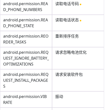
android.permission.REA
读取电话号码
D_PHONE_NUMBERS
android.permission.REA
读取电话状态
D_PHONE_STATE
android.permission.REO
重新排序任务
RDER_TASKS
android.permission.REQ
请求忽略电池优化
UEST_IGNORE_BATTERY_
OPTIMIZATIONS
android.permission.REQ
请求安装软件包
UEST_INSTALL_PACKAGE
S
android.permission.VIB
振动
RATE