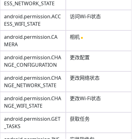
ESS_NETWORK_STATE
android.permission.ACC
访问Wi-Fi状态
ESS_WIFI_STATE
android.permission.CA
相机
MERA
android.permission.CHA
更改配置
NGE_CONFIGURATION
android.permission.CHA
更改网络状态
NGE_NETWORK_STATE
android.permission.CHA
更改Wi-Fi状态
NGE_WIFI_STATE
android.permission.GET
获取任务
_TASKS