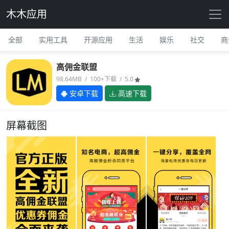
木木应用
全部
实用工具
开源应用
生活
娱乐
社交
商
高佣金联盟
98.64MB / 100+下载 / 5.0
安卓下载
高速下载
屏幕截图