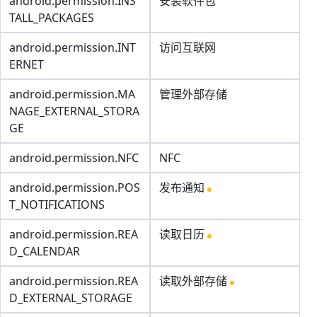
android.permission.INS
安装软件包
TALL_PACKAGES
android.permission.INT
访问互联网
ERNET
android.permission.MA
管理外部存储
NAGE_EXTERNAL_STORA
GE
android.permission.NFC
NFC
android.permission.POS
发布通知
T_NOTIFICATIONS
android.permission.REA
读取日历
D_CALENDAR
android.permission.REA
读取外部存储
D_EXTERNAL_STORAGE