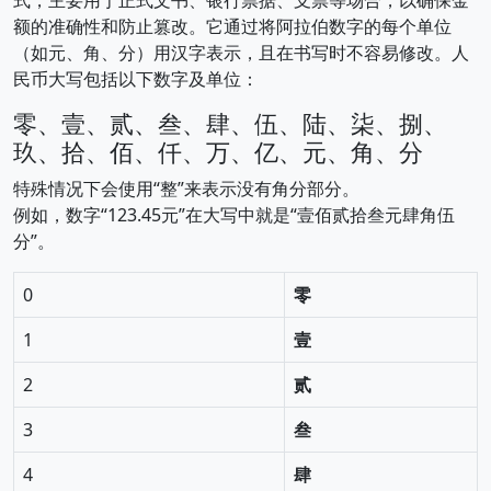
式，主要用于正式文书、银行票据、支票等场合，以确保金
额的准确性和防止篡改。它通过将阿拉伯数字的每个单位
（如元、角、分）用汉字表示，且在书写时不容易修改。人
民币大写包括以下数字及单位：
零、壹、贰、叁、肆、伍、陆、柒、捌、
玖、拾、佰、仟、万、亿、元、角、分
特殊情况下会使用“整”来表示没有角分部分。
例如，数字“123.45元”在大写中就是“壹佰贰拾叁元肆角伍
分”。
0
零
1
壹
2
贰
3
叁
4
肆